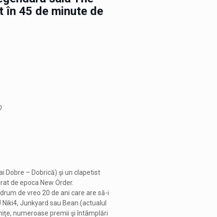
t în 45 de minute de
D
i Dobre – Dobrică) şi un clapetist
irat de epoca New Order.
drum de vreo 20 de ani care are să-i
 Niki4, Junkyard sau Bean (actualul
raniţe, numeroase premii şi întâmplări