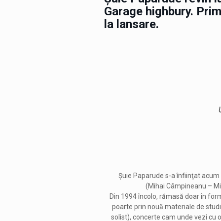
Garage highbury. Prim
la lansare.
Șuie Paparude s-a înfiinţat acum 
(Mihai Câmpineanu – Mic
Din 1994 încolo, rămasă doar în for
poarte prin nouă materiale de stud
solist), concerte cam unde vezi cu oc