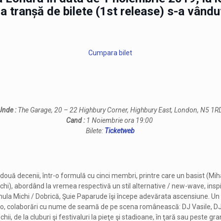
a tranșă de bilete (1st release) s-a vându
Cumpara bilet
Unde :
The Garage, 20 – 22 Highbury Corner, Highbury East, London, N5 1R
Cand :
1 Noiembrie ora 19:00
Bilete:
Ticketweb
două decenii, într-o formulă cu cinci membri, printre care un basist (Miha
hi), abordând la vremea respectivă un stil alternative / new-wave, insp
mula Michi / Dobrică, Şuie Paparude îşi începe adevărata ascensiune. Un 
io, colaborări cu nume de seamă de pe scena românească: DJ Vasile, DJ
hii, de la cluburi şi festivaluri la pieţe şi stadioane, în ţară sau peste g