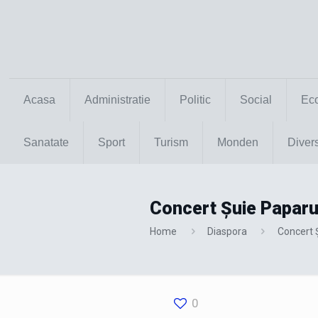
Acasa
Administratie
Politic
Social
Ec
Sanatate
Sport
Turism
Monden
Diver
Concert Șuie Paparu
Home
Diaspora
Concert 
0