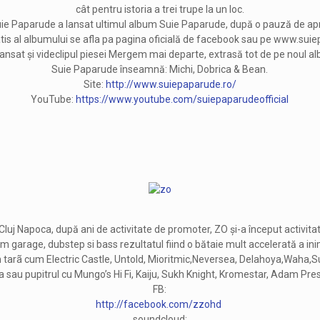
cât pentru istoria a trei trupe la un loc.
ie Paparude a lansat ultimul album Suie Paparude, după o pauză de aproap
atis al albumului se afla pa pagina oficială de facebook sau pe www.sui
lansat și videclipul piesei Mergem mai departe, extrasă tot de pe noul a
Suie Paparude înseamnă: Michi, Dobrica & Bean.
Site:
http://www.suiepaparude.ro/
YouTube:
https://www.youtube.com/suiepaparudeofficial
 Cluj Napoca, după ani de activitate de promoter, ZO și-a început activitat
 garage, dubstep si bass rezultatul fiind o bătaie mult accelerată a inim
in tarã cum Electric Castle, Untold, Mioritmic,Neversea, Delahoya,Waha,
 sau pupitrul cu Mungo’s Hi Fi, Kaiju, Sukh Knight, Kromestar, Adam Presco
FB:
http://facebook.com/zzohd
soundcloud: