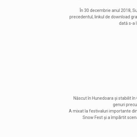
În 30 decembrie anul 2018, Su
precedentul, linkul de download gr
dată s-a 
Născut în Hunedoara și stabilit în
genuri precum
A mixat la festivaluri importante d
Snow Fest și a împãrtit scena