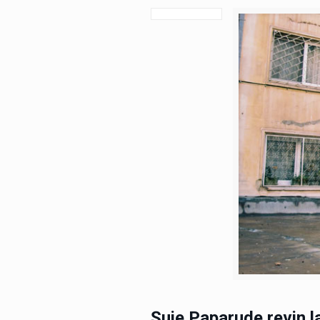
Șuie Paparude revin l