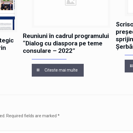
Scris
președ
Reuniuni în cadrul programului
spriji
tegic
“Dialog cu diaspora pe teme
Șerbă
in
consulare – 2022”
Citeste mai multe
ed.
Required fields are marked
*