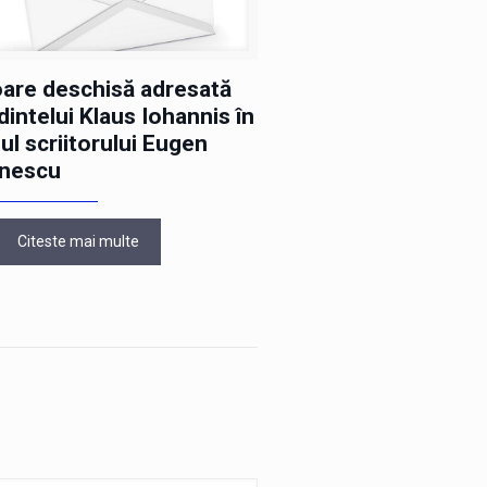
oare deschisă adresată
intelui Klaus Iohannis în
nul scriitorului Eugen
nescu
Citeste mai multe