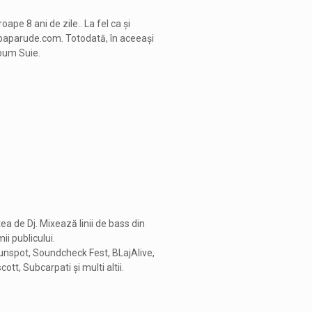
e 8 ani de zile.. La fel ca și
epaparude.com. Totodată, în aceeași
lbum Suie.
ea de Dj. Mixează linii de bass din
ii publicului.
Sunspot, Soundcheck Fest, BLajAlive,
tt, Subcarpati și multi altii.