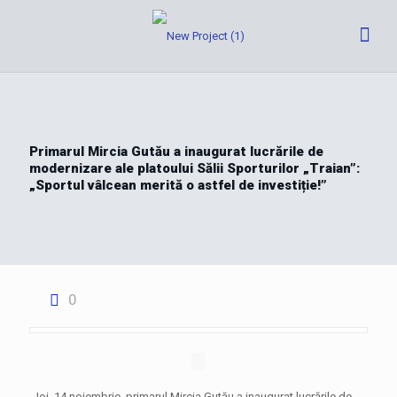
Primarul Mircia Gutău a inaugurat lucrările de
modernizare ale platoului Sălii Sporturilor „Traian”:
„Sportul vâlcean merită o astfel de investiție!”
0
Joi, 14 noiembrie, primarul Mircia Gutău a inaugurat lucrările de