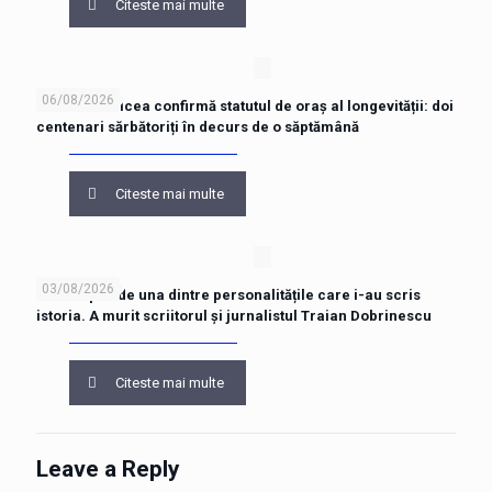
Citeste mai multe
06/08/2026
Râmnicu Vâlcea confirmă statutul de oraș al longevității: doi
centenari sărbătoriți în decurs de o săptămână
Citeste mai multe
03/08/2026
Vâlcea pierde una dintre personalitățile care i-au scris
istoria. A murit scriitorul și jurnalistul Traian Dobrinescu
Citeste mai multe
Leave a Reply