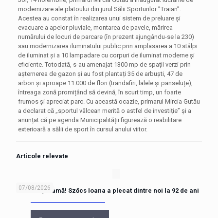
modernizare ale platoului din jurul Sălii Sporturilor ”Traian”.
Acestea au constat în realizarea unui sistem de preluare și
evacuare a apelor pluviale, montarea de pavele, mărirea
numărului de locuri de parcare (în prezent ajungându-se la 230)
sau modernizarea iluminatului public prin amplasarea a 10 stâlpi
de iluminat și a 10 lampadare cu corpuri de iluminat moderne și
eficiente. Totodată, s-au amenajat 1300 mp de spații verzi prin
așternerea de gazon și au fost plantați 35 de arbuști, 47 de
arbori și aproape 11.000 de flori (trandafiri, lalele și panseluțe),
întreaga zonă promițând să devină, în scurt timp, un foarte
frumos și apreciat parc. Cu această ocazie, primarul Mircia Gutău
a declarat că „sportul vâlcean merită o astfel de investiție” și a
anunțat că pe agenda Municipalității figurează o reabilitare
exterioară a sălii de sport în cursul anului viitor.
Articole relevate
07/08/2026
Drum lin, mamă! Szőcs Ioana a plecat dintre noi la 92 de ani