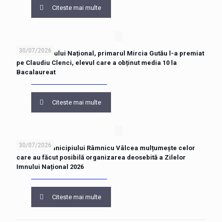
Citeste mai multe
30/07/2026
De Ziua Imnului Național, primarul Mircia Gutău l-a premiat
pe Claudiu Clenci, elevul care a obținut media 10 la
Bacalaureat
Citeste mai multe
30/07/2026
Primăria Municipiului Râmnicu Vâlcea mulțumește celor
care au făcut posibilă organizarea deosebită a Zilelor
Imnului Național 2026
Citeste mai multe