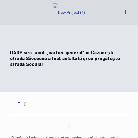
DADP și-a făcut „cartier general” în Căzănești:
strada Săveasca a fost asfaltată și se pregătește
strada Socului
0
Primăria Municipiului continuă amenajarea străzilor din zonele