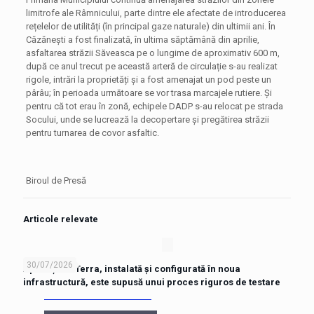
limitrofe ale Râmnicului, parte dintre ele afectate de introducerea
rețelelor de utilități (în principal gaze naturale) din ultimii ani. În
Căzănești a fost finalizată, în ultima săptămână din aprilie,
asfaltarea străzii Săveasca pe o lungime de aproximativ 600 m,
după ce anul trecut pe această arteră de circulație s-au realizat
rigole, intrări la proprietăți și a fost amenajat un pod peste un
pârâu; în perioada următoare se vor trasa marcajele rutiere. Și
pentru că tot erau în zonă, echipele DADP s-au relocat pe strada
Socului, unde se lucrează la decopertare și pregătirea străzii
pentru turnarea de covor asfaltic.
Biroul de Presă
Articole relevate
30/07/2026
Aplicația e-Terra, instalată și configurată în noua
infrastructură, este supusă unui proces riguros de testare