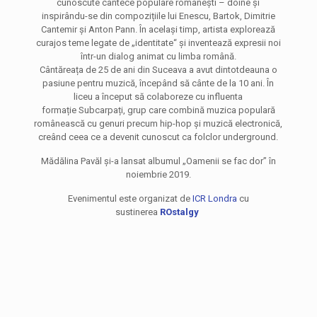
cunoscute cântece populare romanești – doine și
inspirându-se din compozițiile lui Enescu, Bartok, Dimitrie
Cantemir și Anton Pann. În același timp, artista explorează
curajos teme legate de „identitate“ și inventează expresii noi
într-un dialog animat cu limba română.
Cântăreața de 25 de ani din Suceava a avut dintotdeauna o
pasiune pentru muzică, începând să cânte de la 10 ani. În
liceu a început să colaboreze cu influenta
formație Subcarpați, grup care combină muzica populară
românească cu genuri precum hip-hop și muzică electronică,
creând ceea ce a devenit cunoscut ca folclor underground.
Mădălina Pavăl și-a lansat albumul „Oamenii se fac dor” în
noiembrie 2019.
Evenimentul este organizat de
ICR Londra
cu
sustinerea
ROstalgy