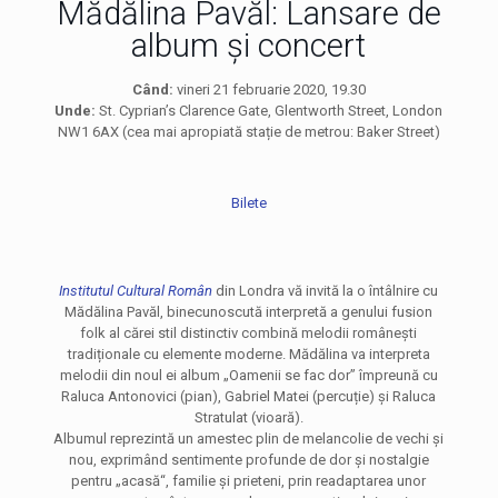
Mădălina Pavăl: Lansare de
album și concert
Când:
vineri 21 februarie 2020, 19.30
Unde:
St. Cyprian’s Clarence Gate, Glentworth Street, London
NW1 6AX (cea mai apropiată stație de metrou: Baker Street)
Bilete
Institutul Cultural Român
din Londra vă invită la o întâlnire cu
Mădălina Pavăl, binecunoscută interpretă a genului fusion
folk al cărei stil distinctiv combină melodii românești
tradiționale cu elemente moderne. Mădălina va interpreta
melodii din noul ei album „Oamenii se fac dor” împreună cu
Raluca Antonovici (pian), Gabriel Matei (percuție) și Raluca
Stratulat (vioară).
Albumul reprezintă un amestec plin de melancolie de vechi și
nou, exprimând sentimente profunde de dor și nostalgie
pentru „acasă“, familie și prieteni, prin readaptarea unor