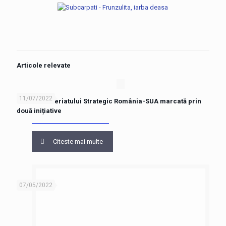
Articole relevate
11/07/2022
Ziua Parteneriatului Strategic România-SUA marcată prin
două inițiative
Citeste mai multe
07/05/2022