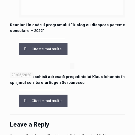
Reuniuni în cadrul programului “Dialog cu diaspora pe teme
consulare – 2022”
Citeste mai multe
29/06/2020
Scrisoare deschisă adresată președintelui Klaus Iohannis în
sprijinul scriitorului Eugen Șerbănescu
Citeste mai multe
Leave a Reply