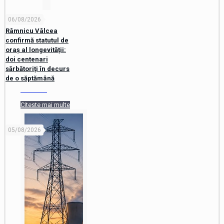
06/08/2026
Râmnicu Vâlcea
confirmă statutul de
oraș al longevității:
doi centenari
sărbătoriți în decurs
de o săptămână
Citeste mai multe
05/08/2026