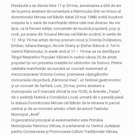
Prevăzută a se derula între 17 și 20 mai, aniversarea a 636 de ani
de la prima atestare documentară a Râmnicului (într-un hrisov al
domnitorului Mircea cel Bătrân datat 20 mai 1388) invită locuitorii
orașului la o serie de manifestări dintre cele mai diverse. Nu vor
lipsi, ca la fiecare ediție, concertele de muzică populară, pop și
rock, pe scena din Scuarul Mircea cel Bătrân urcând, în serile de
17, 18 și 19 mai artiști de top precum Ionuț și Doinița Dolănescu,
Emilian, Iuliana Beregoi, Nicole Cherry și Ștefan Bănică Jr. Tot în
centrul Râmnicului, în week-end-ul 17 – 19 mai se va desfășura
Târgul Meșterilor Populari Vâlceni în cadrul căruia 26 de artiști
populari își vor prezenta creațiile lor iubitorilor de frumos. Printre
celelalte manifestări se numără un concert-eveniment al
mezzosopranei Victoria Cortez, premierea câștigătorilor
concursului de pictură „Râmnicul meu”, un festival gastronomic
și un concert de fanfară. Luni, 20 mai, prima atestare a
municipiului va fi marcată oficial la ora 10.00, la Arenele „Traian”,
de o ședință festivă a Consiliului Local, urmată de o paradă până
la statuia Domnitorului Mircea cel Bătrân de la intrarea în parcul
central și de un moment artistic oferit de actorii Teatrului
Municipal „Ariel”.
Organizatorul principal al evenimentelor este Primăria
Municipiului Râmnicu Vâlcea, în parteneriat cu Centrul Judeţean
pentru Conservarea şi Promovarea Culturii Tradiţionale Vâlcea,