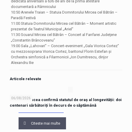
dedicată aniversării a 636 de ani de la prima atestare
documentară a Râmnicului
10:50 Arenele Traian – Statuia Domnitorului Mircea cel Bătrân –
Paradă Festivă
11:00 Statuia Domnitorului Mircea cel Bătrân – Moment artistic
prezentat de Teatrul Municipal „Ariel”
11:30 Scuarul Mircea cel Bătrân – Concert al Fanfarei Judeţene
„Constantin Brâncoveanu”
19.00 Sala „Lahovari” – Concert-eveniment „Gala Viorica Cortez”
cu mezzosoprana Viorica Cortez, baritonul Florin Estefan și
Orchestra simfonică a Filarmonicii „Ion Dumitrescu, dirijor
Alexandru Ilie
Articole relevate
06/08/2026
Râmnicu Vâlcea confirmă statutul de oraș al longevității: doi
centenari sărbătoriți în decurs de o săptămână
Citeste mai multe