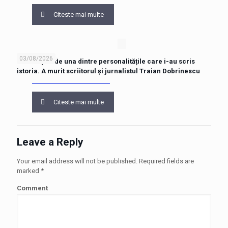
Citeste mai multe
03/08/2026
Vâlcea pierde una dintre personalitățile care i-au scris
istoria. A murit scriitorul și jurnalistul Traian Dobrinescu
Citeste mai multe
Leave a Reply
Your email address will not be published.
Required fields are
marked
*
Comment