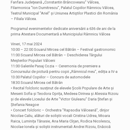
Fanfara Judeţeană „Constantin Brâncoveanu” Vâlcea,
Filarmonica ”Ion Dumitrescu”, Palatul Copiilor Râmnicu Vâlcea,
Teatrul Municipal ”Ariel” și Uniunea Artiştilor Plastici din România
– Filiala Vâlcea.
Programul evenimentelor dedicate aniversării a 636 de ani de la
prima Atestare Documentară a Municipiului Râmnicu Vâlcea
Vineri, 17 mai 2024
10:00 – 22:00 Scuarul Mircea cel Bătrân – Festival gastronomic
11:00 Scuarul Mircea cel Bătrân – Deschiderea Târgului
Meşterilor Populari Vâlceni
11:00 Galeriile Pasaj Cozia – Ceremonia de premiere a
Concursului de pictură pentru copii „Râmnicul meu”, ediția a IV-a
13.00 Palatul Copiilor – Concurs de automodele
18:30 Scuarul Mircea cel Bătrân
• Recital folcloric susținut de elevele Școlii Populare de Arte și
Meserii Sofia și Teodora Oprița, Medeea Dirinea și Alessia Rizoiu
și de elevele Liceului de Arte ”Victor Giuleanu” Daria Ștefan și
Ștefania Neagoe
• Concert folcloric – Orchestra ”Rapsodia Vâlceană”, dirijor
Nicolae Caliu, alături de soliștii vocali Cristina Udrea, Mioara
Raica, Luminița Tănasie, Ana Maria Cîrjan, Rodica Nicolescu,
Nicolae Ionela și soliștii instrumentali Andrei Rizoiu, Enăcică