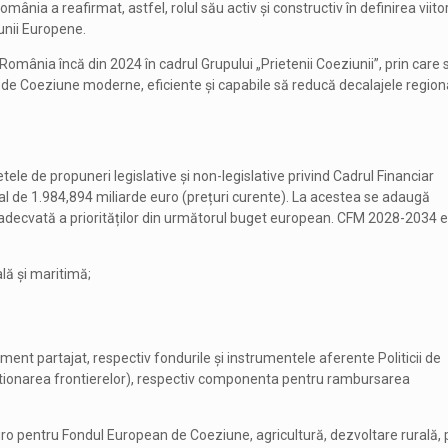
nia a reafirmat, astfel, rolul său activ și constructiv în definirea viitor
iunii Europene.
România încă din 2024 în cadrul Grupului „Prietenii Coeziunii”, prin care 
de Coeziune moderne, eficiente și capabile să reducă decalajele region
ele de propuneri legislative și non-legislative privind Cadrul Financiar
 de 1.984,894 miliarde euro (prețuri curente). La acestea se adaugă
a adecvată a priorităților din următorul buget european. CFM 2028-2034 
ală și maritimă;
ent partajat, respectiv fondurile și instrumentele aferente Politicii de
gestionarea frontierelor), respectiv componenta pentru rambursarea
ro pentru Fondul European de Coeziune, agricultură, dezvoltare rurală, 