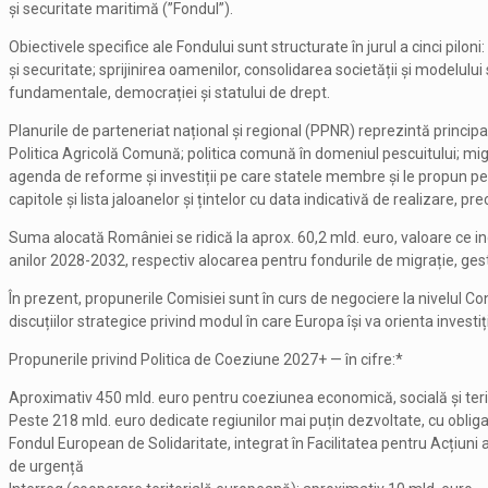
și securitate maritimă (”Fondul”).
Obiectivele specifice ale Fondului sunt structurate în jurul a cinci pilon
și securitate; sprijinirea oamenilor, consolidarea societății și modelului 
fundamentale, democrației și statului de drept.
Planurile de parteneriat național și regional (PPNR) reprezintă principa
Politica Agricolă Comună; politica comună în domeniul pescuitului; migra
agenda de reforme și investiții pe care statele membre și le propun pe
capitole și lista jaloanelor și țintelor cu data indicativă de realizare, p
Suma alocată României se ridică la aprox. 60,2 mld. euro, valoare ce i
anilor 2028-2032, respectiv alocarea pentru fondurile de migrație, gesti
În prezent, propunerile Comisiei sunt în curs de negociere la nivelul Con
discuțiilor strategice privind modul în care Europa își va orienta investiț
Propunerile privind Politica de Coeziune 2027+ — în cifre:*
Aproximativ 450 mld. euro pentru coeziunea economică, socială și terito
Peste 218 mld. euro dedicate regiunilor mai puțin dezvoltate, cu obligați
Fondul European de Solidaritate, integrat în Facilitatea pentru Acțiuni al
de urgență