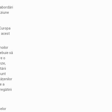
 abordări
eziune
e Europa
n acest
noilor
rebuie să
re o
eze,
tării
sunt
tățenilor
e a
egătirii
elor