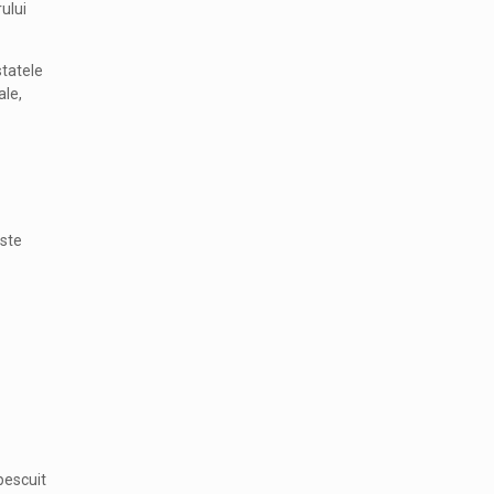
ului
statele
ale,
este
pescuit