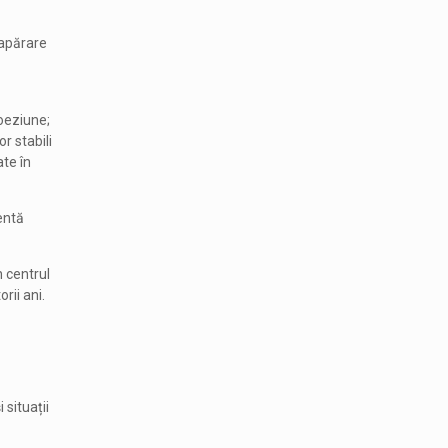
 apărare
coeziune;
r stabili
te în
entă
n centrul
rii ani.
 situații