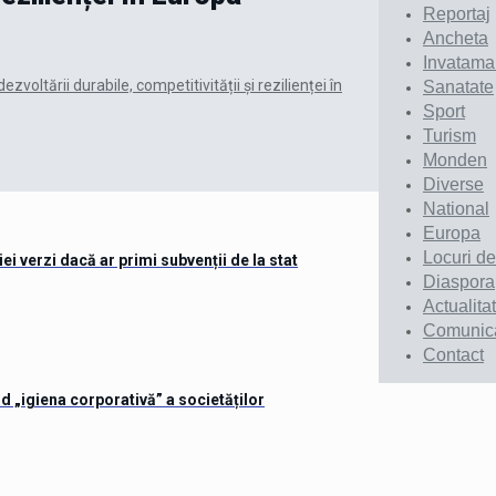
Reportaj
Ancheta
Invatama
zvoltării durabile, competitivității și rezilienței în
Sanatate
Sport
Turism
Monden
Diverse
National
Europa
Locuri d
ei verzi dacă ar primi subvenții de la stat
Diaspora
Actualita
Comunic
Contact
nd „igiena corporativă” a societăților