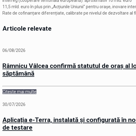
Interreg (cooperare teritorială europeană): aproximativ 10 mld. euro
11,5 mld. euro în plus prin „Acțiunile Uniunii” pentru orașe, inovare inte
Rate de cofinanțare diferențiate, calibrate pe nivelul de dezvoltare al
Articole relevate
06/08/2026
Râmnicu Vâlcea confirmă statutul de oraș al lon
săptămână
Citeste mai multe
30/07/2026
Aplicația e-Terra, instalată și configurată în 
de testare