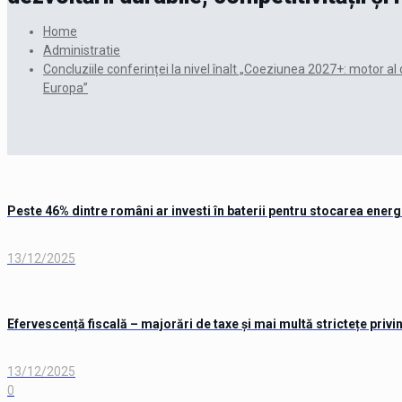
Home
Administratie
Concluziile conferinței la nivel înalt „Coeziunea 2027+: motor al de
Europa”
Peste 46% dintre români ar investi în baterii pentru stocarea energi
13/12/2025
Efervescență fiscală – majorări de taxe și mai multă strictețe privi
13/12/2025
0