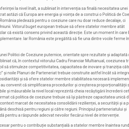
erinței la nivel înalt, a subliniat în intervenția sa finală necesitatea unei
trat astăzi că Europa are energia și voința de a construi o Politică de Co
 România pledează pentru o coeziune care nu doar reduce decalaje, ci
Uniunii. Viitorul buget european trebuie să ofere statelor membre atât
rată clar că există consens privind această direcție. Este un moment în car
mplementare. Iar România este pregătită să fie una dintre vocile ferme î
unei Politici de Coeziune puternice, orientate spre rezultate și adaptată 
subliniat că, în contextul viitorului Cadru Financiar Multianual, coeziunea t
l să stimuleze competitivitatea, capacitatea de inovare și tranziția căt
c” și noile Planuri de Parteneriat trebuie construite astfel încât să integr
 subsidiarității și să ofere statelor membre stabilitatea necesară implemen
i au convenit că simplificarea procedurilor și creșterea proporționalității 
bile și măsurabile la nivel local reprezintă cheia recâștigării încrederii ce
firmat că politica de coeziune trebuie să își păstreze capacitatea unică d
ntext marcat de necesitatea consolidării rezilienței, a securității și a pr
ă deschisă pentru regiuni și către regiuni. Principiul parteneriatului și
dă pentru a răspunde adecvat nevoilor fiecărui nivel de intervenție.
ecesar pentru o contribuție substanțială a statelor membre înaintea rund