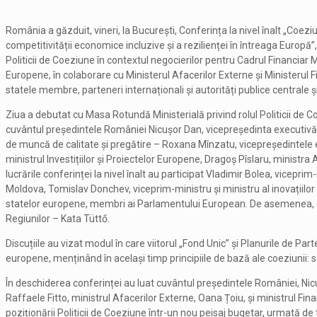
România a găzduit, vineri, la București, Conferința la nivel înalt „Coez
competitivității economice incluzive și a rezilienței în întreaga Europă”
Politicii de Coeziune în contextul negocierilor pentru Cadrul Financiar 
Europene, în colaborare cu Ministerul Afacerilor Externe și Ministerul Fi
statele membre, parteneri internaționali și autorități publice centrale 
Ziua a debutat cu Masa Rotundă Ministerială privind rolul Politicii de 
cuvântul președintele României Nicușor Dan, vicepreședinta executivă 
de muncă de calitate și pregătire – Roxana Mînzatu, vicepreședintele 
ministrul Investițiilor și Proiectelor Europene, Dragoș Pîslaru, ministr
lucrările conferinței la nivel înalt au participat Vladimir Bolea, viceprim
Moldova, Tomislav Donchev, viceprim-ministru și ministru al inovațiilor și
statelor europene, membri ai Parlamentului European. De asemenea, 
Regiunilor – Kata Tüttő.
Discuțiile au vizat modul în care viitorul „Fond Unic” și Planurile de Par
europene, menținând în același timp principiile de bază ale coeziunii: sol
În deschiderea conferinței au luat cuvântul președintele României, Nic
Raffaele Fitto, ministrul Afacerilor Externe, Oana Țoiu, și ministrul F
poziționării Politicii de Coeziune într-un nou peisaj bugetar, urmată de tr