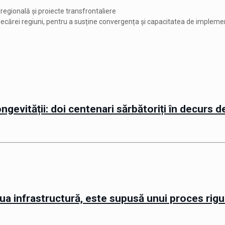
rregională și proiecte transfrontaliere
 fiecărei regiuni, pentru a susține convergența și capacitatea de implem
gevității: doi centenari sărbătoriți în decurs d
noua infrastructură, este supusă unui proces rig