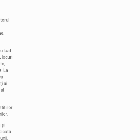
itorul
ne,
u luat
 locuri
to,
e. La
ca
i ai
al
ițiilor
ilor.
 și
dicată
unii.