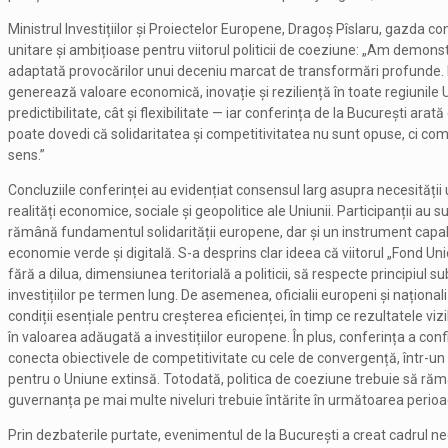
Ministrul Investițiilor și Proiectelor Europene, Dragoș Pîslaru, gazda conf
unitare și ambițioase pentru viitorul politicii de coeziune: „Am demons
adaptată provocărilor unui deceniu marcat de transformări profunde.
generează valoare economică, inovație și reziliență în toate regiunile 
predictibilitate, cât și flexibilitate — iar conferința de la București a
poate dovedi că solidaritatea și competitivitatea nu sunt opuse, ci co
sens.”
Concluziile conferinței au evidențiat consensul larg asupra necesității 
realități economice, sociale și geopolitice ale Uniunii. Participanții au 
rămână fundamentul solidarității europene, dar și un instrument capabi
economie verde și digitală. S-a desprins clar ideea că viitorul „Fond Uni
fără a dilua, dimensiunea teritorială a politicii, să respecte principiul
investițiilor pe termen lung. De asemenea, oficialii europeni și național
condiții esențiale pentru creșterea eficienței, în timp ce rezultatele vizi
în valoarea adăugată a investițiilor europene. În plus, conferința a con
conecta obiectivele de competitivitate cu cele de convergență, într-un co
pentru o Uniune extinsă. Totodată, politica de coeziune trebuie să rămân
guvernanța pe mai multe niveluri trebuie întărite în următoarea perioa
Prin dezbaterile purtate, evenimentul de la București a creat cadrul n