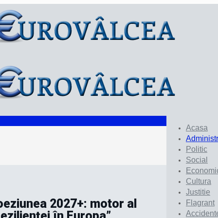
Acasa
Administr
Politic
Social
Economi
Cultura
Justitie
„Coeziunea 2027+: motor al
Flagrant
rezilienței în Europa”
Accident