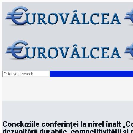
Concluziile conferinței la nivel înalt 
dezvoltării durabile, competitivității și 