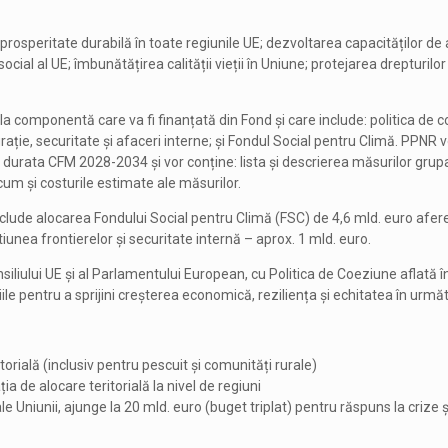
i: prosperitate durabilă în toate regiunile UE; dezvoltarea capacităților de
social al UE; îmbunătățirea calității vieții în Uniune; protejarea drepturilor
la componentă care va fi finanțată din Fond și care include: politica de 
ție, securitate și afaceri interne; și Fondul Social pentru Climă. PPNR vo
 durata CFM 2028-2034 și vor conține: lista și descrierea măsurilor grupa
recum și costurile estimate ale măsurilor.
nclude alocarea Fondului Social pentru Climă (FSC) de 4,6 mld. euro afer
unea frontierelor și securitate internă – aprox. 1 mld. euro.
siliului UE și al Parlamentului European, cu Politica de Coeziune aflată î
iile pentru a sprijini creșterea economică, reziliența și echitatea în următo
rială (inclusiv pentru pescuit și comunități rurale)
a de alocare teritorială la nivel de regiuni
e Uniunii, ajunge la 20 mld. euro (buget triplat) pentru răspuns la crize și