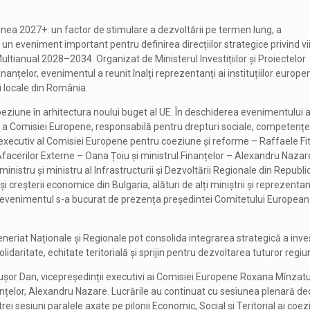
iunea 2027+: un factor de stimulare a dezvoltării pe termen lung, a
, un eveniment important pentru definirea direcțiilor strategice privind vi
Multianual 2028–2034. Organizat de Ministerul Investițiilor și Proiectelor
nanțelor, evenimentul a reunit înalți reprezentanți ai instituțiilor europe
și locale din România.
Coeziune în arhitectura noului buget al UE. În deschiderea evenimentului a
a Comisiei Europene, responsabilă pentru drepturi sociale, competențe,
executiv al Comisiei Europene pentru coeziune și reforme – Raffaele Fit
a Afacerilor Externe – Oana Țoiu și ministrul Finanțelor – Alexandru Nazar
-ministru și ministru al Infrastructurii și Dezvoltării Regionale din Republi
 creșterii economice din Bulgaria, alături de alți miniștrii și reprezentanț
evenimentul s-a bucurat de prezența președintei Comitetului European 
teneriat Naționale și Regionale pot consolida integrarea strategică a invest
idaritate, echitate teritorială și sprijin pentru dezvoltarea tuturor regiun
ușor Dan, vicepreședinții executivi ai Comisiei Europene Roxana Mînzatu
inanțelor, Alexandru Nazare. Lucrările au continuat cu sesiunea plenară de
ei sesiuni paralele axate pe pilonii Economic, Social și Teritorial ai coezi