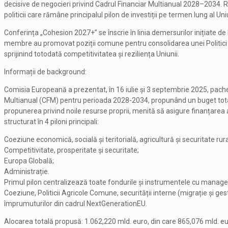
decisive de negocieri privind Cadrul Financiar Multianual 2028–2034. Româ
politicii care rămâne principalul pilon de investiții pe termen lung al Un
Conferința „Cohesion 2027+” se înscrie în linia demersurilor inițiate de 
membre au promovat poziții comune pentru consolidarea unei Politici 
sprijinind totodată competitivitatea și reziliența Uniunii.
Informații de background:
Comisia Europeană a prezentat, în 16 iulie și 3 septembrie 2025, pachet
Multianual (CFM) pentru perioada 2028-2034, propunând un buget total
propunerea privind noile resurse proprii, menită să asigure finanțare
structurat în 4 piloni principali:
Coeziune economică, socială și teritorială, agricultură și securitate rur
Competitivitate, prosperitate și securitate;
Europa Globală;
Administrație.
Primul pilon centralizează toate fondurile și instrumentele cu managem
Coeziune, Politicii Agricole Comune, securității interne (migrație și 
împrumuturilor din cadrul NextGenerationEU.
Alocarea totală propusă: 1.062,220 mld. euro, din care 865,076 mld. eu