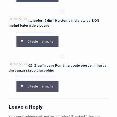
03/08/2026
Piața fotovoltaicelor: 9 din 10 sisteme instalate de E.ON
includ baterii de stocare
Citeste mai multe
03/08/2026
31 august 2026: Ziua în care România poate pierde miliarde
din cauza războiului politic
Citeste mai multe
Leave a Reply
Your email address will not be published.
Required fields are