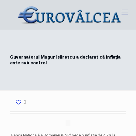
Guvernatorul Mugur Isărescu a declarat că inflația
este sub control
0
Banca Națională a României (BNR) vede o inflație de 4,7% la