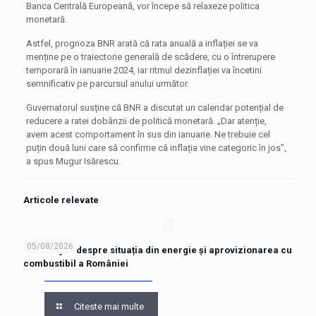
Banca Centrală Europeană, vor începe să relaxeze politica
monetară.
Astfel, prognoza BNR arată că rata anuală a inflației se va
menține pe o traiectorie generală de scădere, cu o întrerupere
temporară în ianuarie 2024, iar ritmul dezinflației va încetini
semnificativ pe parcursul anului următor.
Guvernatorul susține că BNR a discutat un calendar potențial de
reducere a ratei dobânzii de politică monetară. „Dar atenție,
avem acest comportament în sus din ianuarie. Ne trebuie cel
puțin două luni care să confirme că inflația vine categoric în jos”,
a spus Mugur Isărescu.
Articole relevate
05/08/2026
Ilie Bolojan despre situația din energie și aprovizionarea cu
combustibil a României
Citeste mai multe