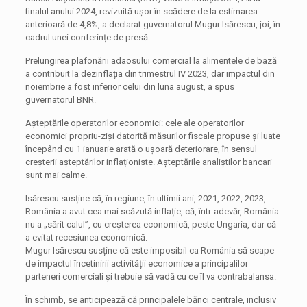
finalul anului 2024, revizuită ușor în scădere de la estimarea
anterioară de 4,8%, a declarat guvernatorul Mugur Isărescu, joi, în
cadrul unei conferințe de presă.
Prelungirea plafonării adaosului comercial la alimentele de bază
a contribuit la dezinflația din trimestrul IV 2023, dar impactul din
noiembrie a fost inferior celui din luna august, a spus
guvernatorul BNR.
Așteptările operatorilor economici: cele ale operatorilor
economici propriu-ziși datorită măsurilor fiscale propuse și luate
începând cu 1 ianuarie arată o ușoară deteriorare, în sensul
creșterii așteptărilor inflaționiste. Așteptările analiștilor bancari
sunt mai calme.
Isărescu susține că, în regiune, în ultimii ani, 2021, 2022, 2023,
România a avut cea mai scăzută inflație, că, într-adevăr, România
nu a „sărit calul”, cu creșterea economică, peste Ungaria, dar că
a evitat recesiunea economică.
Mugur Isărescu susține că este imposibil ca România să scape
de impactul încetinirii activității economice a principalilor
parteneri comerciali și trebuie să vadă cu ce îl va contrabalansa.
În schimb, se anticipează că principalele bănci centrale, inclusiv